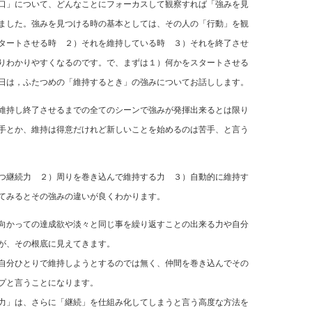
口」について、どんなことにフォーカスして観察すれば「強みを見
ました。強みを見つける時の基本としては、その人の「行動」を観
タートさせる時 ２）それを維持している時 ３）それを終了させ
りわかりやすくなるのです。で、まずは１）何かをスタートさせる
日は，ふたつめの「維持するとき」の強みについてお話しします。
維持し終了させるまでの全てのシーンで強みが発揮出来るとは限り
手とか、維持は得意だけれど新しいことを始めるのは苦手、と言う
つ継続力 ２）周りを巻き込んで維持する力 ３）自動的に維持す
てみるとその強みの違いが良くわかります。
向かっての達成欲や淡々と同じ事を繰り返すことの出来る力や自分
が、その根底に見えてきます。
自分ひとりで維持しようとするのでは無く、仲間を巻き込んでその
プと言うことになります。
力」は、さらに「継続」を仕組み化してしまうと言う高度な方法を