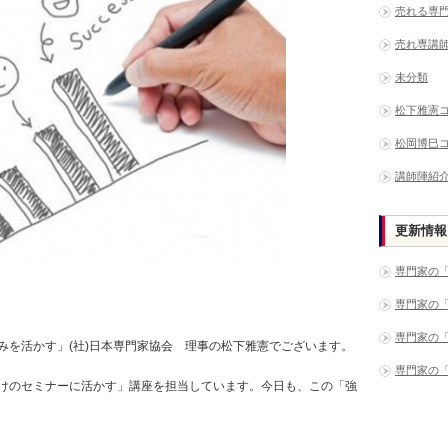
売れる専
売れ専講
未分類
松下雅憲
松岡博巳
講師陣紹
更新情報
専門家の
専門家の
専門家の
みを活かす」(社)日本専門家協会 理事の松下雅憲でございます。
専門家の
けのセミナーに活かす」講座を担当しています。今日も、この「強