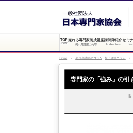
TOP
売れる専門家養成講座
講師陣紹介
セミナ
HOME
Instractors
Sem
売れ専講座の内容
Home
売れ専講師のコラム
,
松下雅憲コラム
専門家の「強み」の引