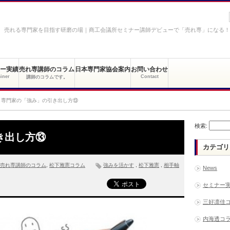
売れる専門家を目指す研磨の場｜商工会議所セミナー講師デビューで「売れ専」になる！
ー実績
売れ専講師のコラム
日本専門家協会案内
お問い合わせ
iner
Contact
講師のコラムです。
専門家の「強み」の引き出し方⑬
検索:
き出し方⑬
カテゴリ
売れ専講師のコラム
,
松下雅憲コラム
強みを活かす
,
松下雅憲
,
相手軸
News
セミナー
三好凛佳
内海透コ